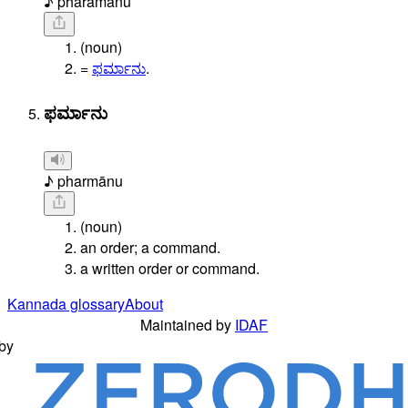
♪ pharamānu
(noun)
=
ಫರ್ಮಾನು
.
ಫರ್ಮಾನು
♪ pharmānu
(noun)
an order; a command.
a written order or command.
Kannada glossary
About
Maintained by
IDAF
by