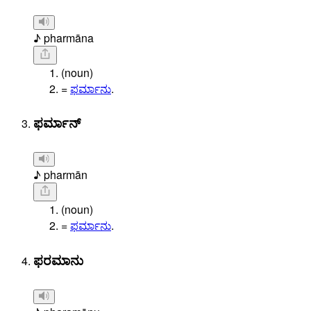
♪ pharmāna
(noun)
=
ಫರ್ಮಾನು
.
ಫರ್ಮಾನ್
♪ pharmān
(noun)
=
ಫರ್ಮಾನು
.
ಫರಮಾನು