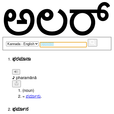
ಫರಮಾನಾ
♪ pharamānā
(noun)
=
ಫರ್ಮಾನು
.
ಫರ್ಮಾನ