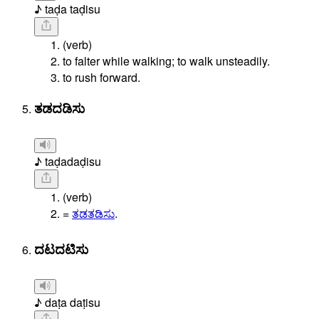
♪ taḍa taḍisu
(verb)
to falter while walking; to walk unsteadily.
to rush forward.
ತಡದಡಿಸು
♪ taḍadaḍisu
(verb)
=
ತಡತಡಿಸು
.
ದಟದಟಿಸು
♪ daṭa daṭisu