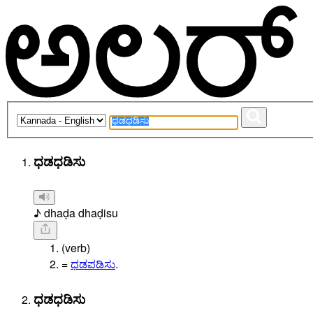
ಧಡಧಡಿಸು
♪ dhaḍa dhaḍisu
(verb)
=
ಧಡಪಡಿಸು
.
ಧಡಧಡಿಸು