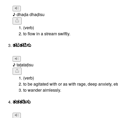
♪ dhaḍa dhaḍisu
(verb)
to flow in a stream swiftly.
ತಟತಟಿಸು
♪ taṭataṭisu
(verb)
to be agitated with or as with rage, deep anxiety, et
to wander aimlessly.
ತಡತಡಿಸು