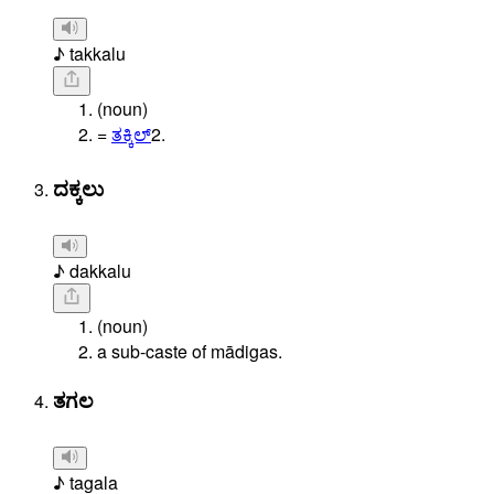
♪ takkalu
(noun)
=
ತಕ್ಕಿಲ್
2.
ದಕ್ಕಲು
♪ dakkalu
(noun)
a sub-caste of mādigas.
ತಗಲ
♪ tagala