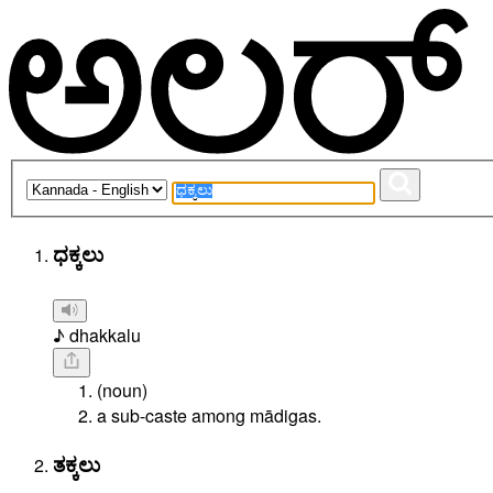
ಧಕ್ಕಲು
♪ dhakkalu
(noun)
a sub-caste among mādigas.
ತಕ್ಕಲು