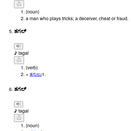
(noun)
a man who plays tricks; a deceiver, cheat or fraud.
ತಗಲ್
♪ tagal
(verb)
=
ತಗುಲು
1.
ತಗಲ್
♪ tagal
(noun)