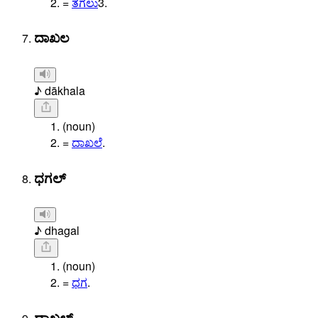
=
ತಗಲು
3.
ದಾಖಲ
♪ dākhala
(noun)
=
ದಾಖಲೆ
.
ಧಗಲ್
♪ dhagal
(noun)
=
ಧಗ
.
ದಾಖಲ್